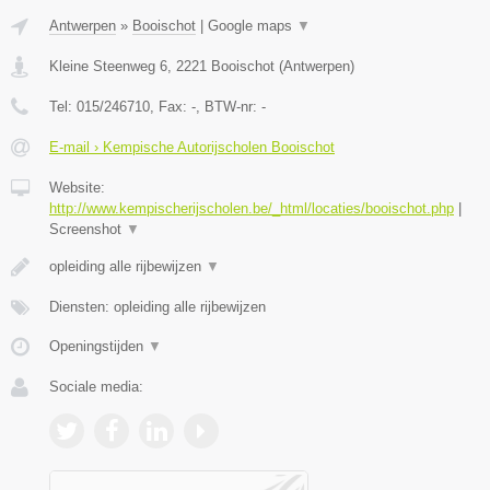
Antwerpen
»
Booischot
|
Google maps
▼
Kleine Steenweg 6
,
2221
Booischot
(
Antwerpen
)
Tel:
015/246710
, Fax:
-
, BTW-nr:
-
E-mail › Kempische Autorijscholen Booischot
Website:
http://www.kempischerijscholen.be/_html/locaties/booischot.php
|
Screenshot
▼
opleiding alle rijbewijzen
▼
Diensten: opleiding alle rijbewijzen
Openingstijden
▼
Sociale media: