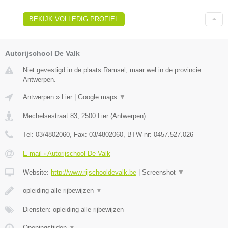
BEKIJK VOLLEDIG PROFIEL
Autorijschool De Valk
Niet gevestigd in de plaats Ramsel, maar wel in de provincie
Antwerpen.
Antwerpen
»
Lier
|
Google maps
▼
Mechelsestraat 83
,
2500
Lier
(
Antwerpen
)
Tel:
03/4802060
, Fax:
03/4802060
, BTW-nr:
0457.527.026
E-mail › Autorijschool De Valk
Website:
http://www.rijschooldevalk.be
|
Screenshot
▼
opleiding alle rijbewijzen
▼
Diensten: opleiding alle rijbewijzen
Openingstijden
▼