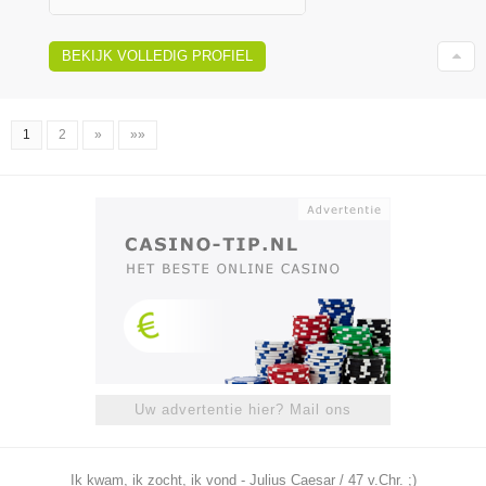
BEKIJK VOLLEDIG PROFIEL
1
2
»
»»
Uw advertentie hier? Mail ons
Ik kwam, ik zocht, ik vond - Julius Caesar / 47 v.Chr. ;)