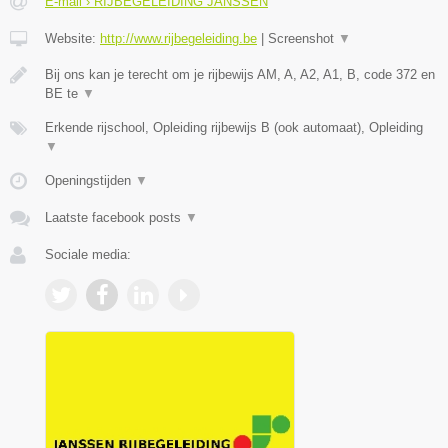
E-mail › RIJBEGELEIDING JANSSEN
Website:
http://www.rijbegeleiding.be
|
Screenshot
▼
Bij ons kan je terecht om je rijbewijs AM, A, A2, A1, B, code 372 en
BE te
▼
Erkende rijschool, Opleiding rijbewijs B (ook automaat), Opleiding
▼
Openingstijden
▼
Laatste facebook posts
▼
Sociale media: