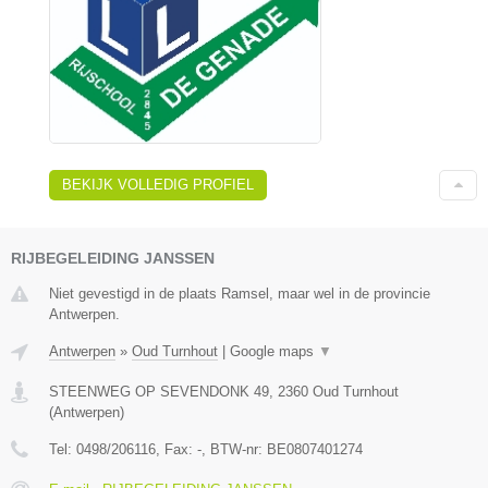
BEKIJK VOLLEDIG PROFIEL
RIJBEGELEIDING JANSSEN
Niet gevestigd in de plaats Ramsel, maar wel in de provincie
Antwerpen.
Antwerpen
»
Oud Turnhout
|
Google maps
▼
STEENWEG OP SEVENDONK 49
,
2360
Oud Turnhout
(
Antwerpen
)
Tel:
0498/206116
, Fax:
-
, BTW-nr:
BE0807401274