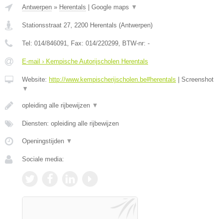
Antwerpen
»
Herentals
|
Google maps
▼
Stationsstraat 27
,
2200
Herentals
(
Antwerpen
)
Tel:
014/846091
, Fax:
014/220299
, BTW-nr:
-
E-mail › Kempische Autorijscholen Herentals
Website:
http://www.kempischerijscholen.be#herentals
|
Screenshot
▼
opleiding alle rijbewijzen
▼
Diensten: opleiding alle rijbewijzen
Openingstijden
▼
Sociale media: