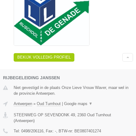
BEKIJK VOLLEDIG PROFIEL
RIJBEGELEIDING JANSSEN
Niet gevestigd in de plaats Onze Lieve Vrouw Waver, maar wel in
de provincie Antwerpen.
Antwerpen
»
Oud Turnhout
|
Google maps
▼
STEENWEG OP SEVENDONK 49
,
2360
Oud Turnhout
(
Antwerpen
)
Tel:
0498/206116
, Fax:
-
, BTW-nr:
BE0807401274