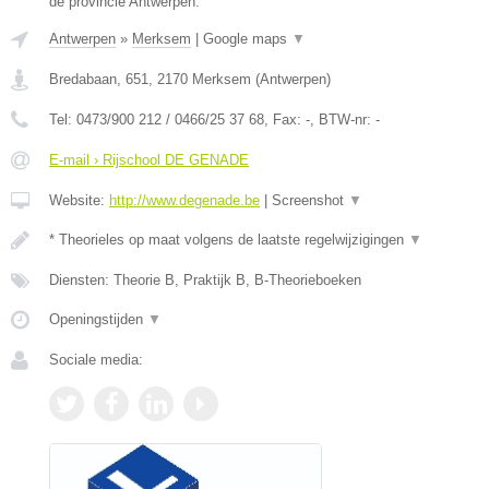
de provincie Antwerpen.
Antwerpen
»
Merksem
|
Google maps
▼
Bredabaan, 651
,
2170
Merksem
(
Antwerpen
)
Tel:
0473/900 212 / 0466/25 37 68
, Fax:
-
, BTW-nr:
-
E-mail › Rijschool DE GENADE
Website:
http://www.degenade.be
|
Screenshot
▼
* Theorieles op maat volgens de laatste regelwijzigingen
▼
Diensten: Theorie B, Praktijk B, B-Theorieboeken
Openingstijden
▼
Sociale media: