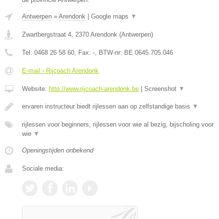
Antwerpen
»
Arendonk
|
Google maps
▼
Zwartbergstraat 4
,
2370
Arendonk
(
Antwerpen
)
Tel:
0468 26 58 60
, Fax:
-
, BTW-nr:
BE 0645.705.046
E-mail › Rijcoach Arendonk
Website:
http://www.rijcoach-arendonk.be
|
Screenshot
▼
ervaren instructeur biedt rijlessen aan op zelfstandige basis
▼
rijlessen voor beginners, rijlessen voor wie al bezig, bijscholing voor
wie
▼
Openingstijden onbekend
Sociale media: