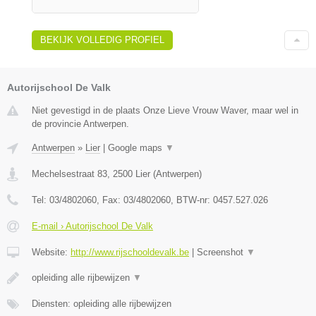
BEKIJK VOLLEDIG PROFIEL
Autorijschool De Valk
Niet gevestigd in de plaats Onze Lieve Vrouw Waver, maar wel in
de provincie Antwerpen.
Antwerpen
»
Lier
|
Google maps
▼
Mechelsestraat 83
,
2500
Lier
(
Antwerpen
)
Tel:
03/4802060
, Fax:
03/4802060
, BTW-nr:
0457.527.026
E-mail › Autorijschool De Valk
Website:
http://www.rijschooldevalk.be
|
Screenshot
▼
opleiding alle rijbewijzen
▼
Diensten: opleiding alle rijbewijzen