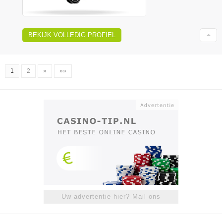
BEKIJK VOLLEDIG PROFIEL
1
2
»
»»
Uw advertentie hier? Mail ons