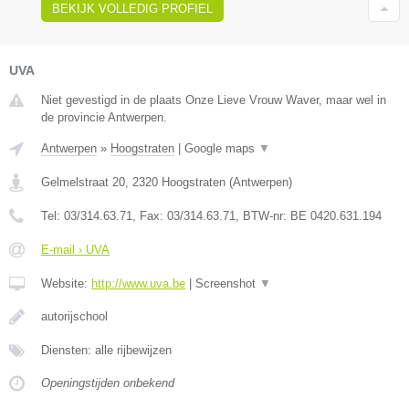
BEKIJK VOLLEDIG PROFIEL
UVA
Niet gevestigd in de plaats Onze Lieve Vrouw Waver, maar wel in
de provincie Antwerpen.
Antwerpen
»
Hoogstraten
|
Google maps
▼
Gelmelstraat 20
,
2320
Hoogstraten
(
Antwerpen
)
Tel:
03/314.63.71
, Fax:
03/314.63.71
, BTW-nr:
BE 0420.631.194
E-mail › UVA
Website:
http://www.uva.be
|
Screenshot
▼
autorijschool
Diensten: alle rijbewijzen
Openingstijden onbekend