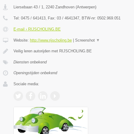
Liersebaan 43 / 1
,
2240
Zandhoven
(
Antwerpen
)
Tel:
0475 / 641413
, Fax:
03 / 4641347
, BTW-nr:
0502.969.051
E-mail › RIJSCHOLING.BE
Website:
http://www.rijscholing.be
|
Screenshot
▼
Veilig leren autorijden met RIJSCHOLING.BE
Diensten onbekend
Openingstijden onbekend
Sociale media: