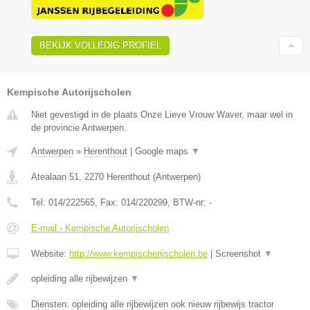
BEKIJK VOLLEDIG PROFIEL
Kempische Autorijscholen
Niet gevestigd in de plaats Onze Lieve Vrouw Waver, maar wel in
de provincie Antwerpen.
Antwerpen
»
Herenthout
|
Google maps
▼
Atealaan 51
,
2270
Herenthout
(
Antwerpen
)
Tel:
014/222565
, Fax:
014/220299
, BTW-nr:
-
E-mail › Kempische Autorijscholen
Website:
http://www.kempischerijscholen.be
|
Screenshot
▼
opleiding alle rijbewijzen
▼
Diensten: opleiding alle rijbewijzen ook nieuw rijbewijs tractor