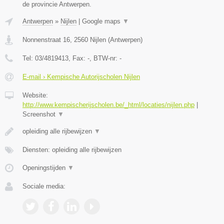
de provincie Antwerpen.
Antwerpen
»
Nijlen
|
Google maps
▼
Nonnenstraat 16
,
2560
Nijlen
(
Antwerpen
)
Tel:
03/4819413
, Fax:
-
, BTW-nr:
-
E-mail › Kempische Autorijscholen Nijlen
Website:
http://www.kempischerijscholen.be/_html/locaties/nijlen.php
|
Screenshot
▼
opleiding alle rijbewijzen
▼
Diensten: opleiding alle rijbewijzen
Openingstijden
▼
Sociale media: