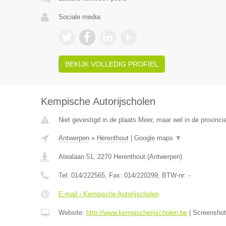
Sociale media:
BEKIJK VOLLEDIG PROFIEL
Kempische Autorijscholen
Niet gevestigd in de plaats Meer, maar wel in de provinci
Antwerpen
»
Herenthout
|
Google maps
▼
Atealaan 51
,
2270
Herenthout
(
Antwerpen
)
Tel:
014/222565
, Fax:
014/220299
, BTW-nr:
-
E-mail › Kempische Autorijscholen
Website:
http://www.kempischerijscholen.be
|
Screensho