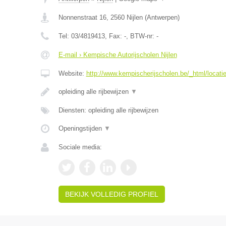
Nonnenstraat 16
,
2560
Nijlen
(
Antwerpen
)
Tel:
03/4819413
, Fax:
-
, BTW-nr:
-
E-mail › Kempische Autorijscholen Nijlen
Website:
http://www.kempischerijscholen.be/_html/locatie
opleiding alle rijbewijzen
▼
Diensten: opleiding alle rijbewijzen
Openingstijden
▼
Sociale media:
BEKIJK VOLLEDIG PROFIEL