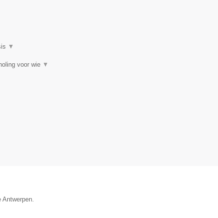
▼
sis
▼
choling voor wie
▼
e Antwerpen.