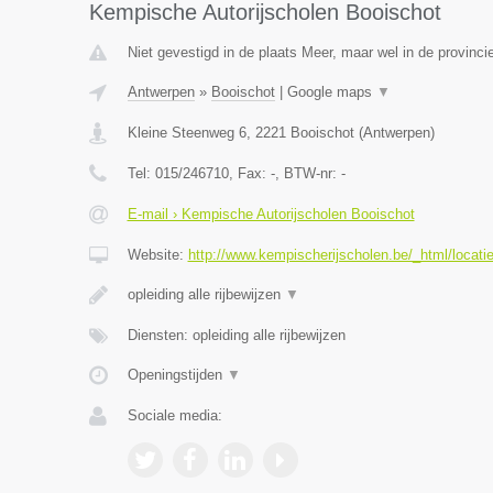
Kempische Autorijscholen Booischot
Niet gevestigd in de plaats Meer, maar wel in de provinci
Antwerpen
»
Booischot
|
Google maps
▼
Kleine Steenweg 6
,
2221
Booischot
(
Antwerpen
)
Tel:
015/246710
, Fax:
-
, BTW-nr:
-
E-mail › Kempische Autorijscholen Booischot
Website:
http://www.kempischerijscholen.be/_html/locati
opleiding alle rijbewijzen
▼
Diensten: opleiding alle rijbewijzen
Openingstijden
▼
Sociale media: