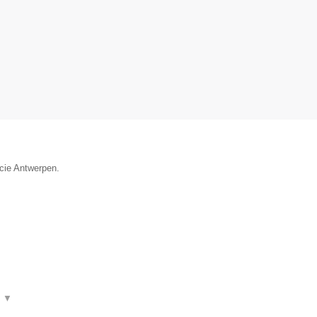
ncie Antwerpen.
t
▼