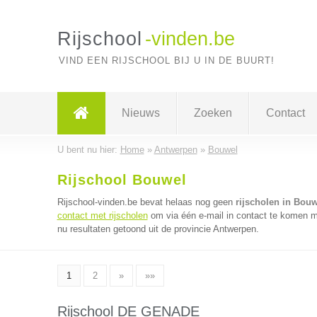
Rijschool
-vinden.be
VIND EEN RIJSCHOOL BIJ U IN DE BUURT!
Nieuws
Zoeken
Contact
U bent nu hier:
Home
»
Antwerpen
»
Bouwel
Rijschool Bouwel
Rijschool-vinden.be bevat helaas nog geen
rijscholen in Bouw
contact met rijscholen
om via één e-mail in contact te komen me
nu resultaten getoond uit de provincie Antwerpen.
1
2
»
»»
Rijschool DE GENADE