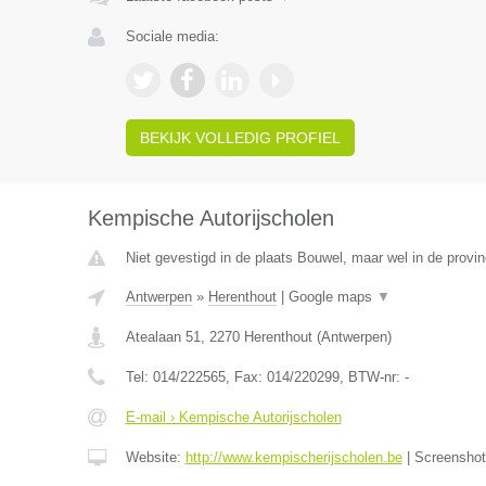
Sociale media:
BEKIJK VOLLEDIG PROFIEL
Kempische Autorijscholen
Niet gevestigd in de plaats Bouwel, maar wel in de provi
Antwerpen
»
Herenthout
|
Google maps
▼
Atealaan 51
,
2270
Herenthout
(
Antwerpen
)
Tel:
014/222565
, Fax:
014/220299
, BTW-nr:
-
E-mail › Kempische Autorijscholen
Website:
http://www.kempischerijscholen.be
|
Screensho