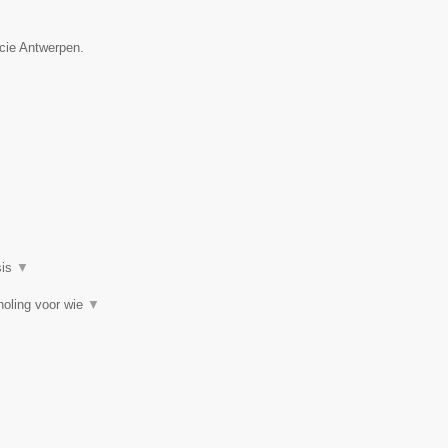
ncie Antwerpen.
▼
sis
▼
choling voor wie
▼