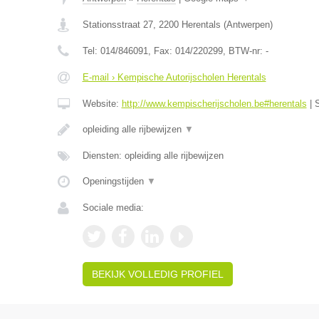
Stationsstraat 27
,
2200
Herentals
(
Antwerpen
)
Tel:
014/846091
, Fax:
014/220299
, BTW-nr:
-
E-mail › Kempische Autorijscholen Herentals
Website:
http://www.kempischerijscholen.be#herentals
|
opleiding alle rijbewijzen
▼
Diensten: opleiding alle rijbewijzen
Openingstijden
▼
Sociale media:
BEKIJK VOLLEDIG PROFIEL