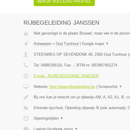
BEKIJK VOLLEDIG PROFIEL
RIJBEGELEIDING JANSSEN
Niet gevestigd in de plaats Bouwel, maar wel in de provi
Antwerpen
»
Oud Turnhout
|
Google maps
▼
STEENWEG OP SEVENDONK 49
,
2360
Oud Turnhout
(
Tel:
0498/206116
, Fax:
-
, BTW-nr:
BE0807401274
E-mail › RIJBEGELEIDING JANSSEN
Website:
http://www.rijbegeleiding.be
|
Screenshot
▼
Bij ons kan je terecht om je rijbewijs AM, A, A2, A1, B, 
Erkende rijschool, Opleiding rijbewijs B (ook automaat), 
Openingstijden
▼
Laatste facebook posts
▼