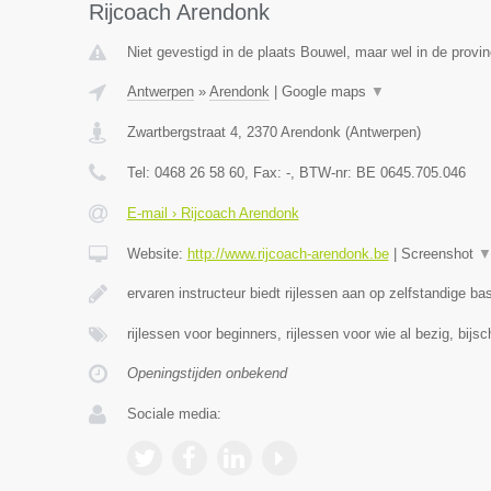
Rijcoach Arendonk
Niet gevestigd in de plaats Bouwel, maar wel in de provi
Antwerpen
»
Arendonk
|
Google maps
▼
Zwartbergstraat 4
,
2370
Arendonk
(
Antwerpen
)
Tel:
0468 26 58 60
, Fax:
-
, BTW-nr:
BE 0645.705.046
E-mail › Rijcoach Arendonk
Website:
http://www.rijcoach-arendonk.be
|
Screenshot
ervaren instructeur biedt rijlessen aan op zelfstandige ba
rijlessen voor beginners, rijlessen voor wie al bezig, bijs
Openingstijden onbekend
Sociale media: