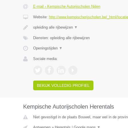
E-mail › Kempische Autorijscholen Nijlen
Website:
http://www.kempischerijscholen.be/_html/locatie
opleiding alle rijbewijzen
▼
Diensten: opleiding alle rijbewijzen
Openingstijden
▼
Sociale media:
BEKIJK VOLLEDIG PROFIEL
Kempische Autorijscholen Herentals
Niet gevestigd in de plaats Bouwel, maar wel in de provi
Antwerpen
»
Herentals
|
Google maps
▼