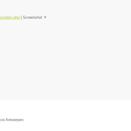
s/nijlen.php
|
Screenshot
▼
ncie Antwerpen.