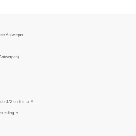
ncie Antwerpen.
Antwerpen
)
code 372 en BE te
▼
Opleiding
▼